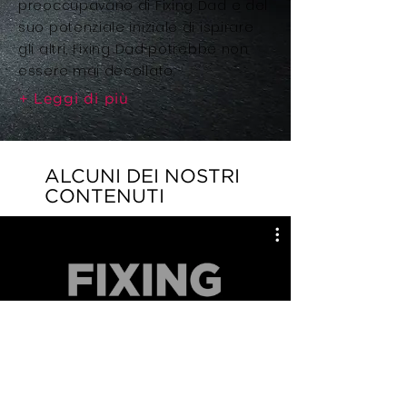
preoccupavano di Fixing Dad e del
suo potenziale iniziale di ispirare
gli altri, Fixing Dad potrebbe non
essere mai decollato.
Leggi di più
+
ALCUNI DEI NOSTRI
CONTENUTI
FIXING US
Guarda ora