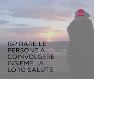
ISPIRARE LE
PERSONE A
COINVOLGERE
INSIEME LA
LORO SALUTE
Più del 90% della popolazione
mondiale ha problemi di salute e
oltre il 71% di tutti i decessi a livello
globale sono prevenibili grazie a
scelte dietetiche e di stile di vita.
Fixing Us sta aiutando a creare un