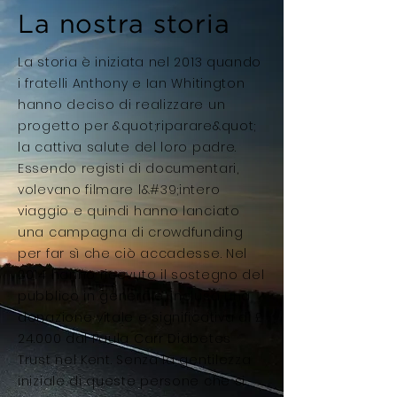
La nostra storia
La storia è iniziata nel 2013 quando
i fratelli Anthony e Ian Whitington
hanno deciso di realizzare un
progetto per &quot;riparare&quot;
la cattiva salute del loro padre.
Essendo registi di documentari,
volevano filmare l&#39;intero
viaggio e quindi hanno lanciato
una campagna di crowdfunding
per far sì che ciò accadesse. Nel
2014 hanno ricevuto il sostegno del
pubblico in generale, inclusa una
donazione vitale e significativa di £
24.000 dal Paula Carr Diabetes
Trust nel Kent. Senza la gentilezza
iniziale di queste persone che si